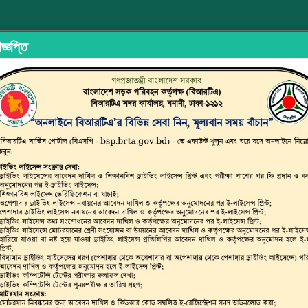
জ্ঞপ্তি
ইড শেয়ারিং
অভিযোগ/মতামত দিন
ইউজার ম্যানুয়াল
ছাত্র জনতার অঙ্গ
্সপোর্ট অথরিটি (বিআরটিএ)