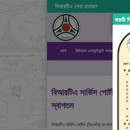
বিআরটিএ সেবা বাতায়ন
জরুরী বি
হোম
ফিটনেস এপয়েন্টমেন্ট সময়সূচী
রা
বিআরটিএ সার্ভিস পোর্টালে
স্বাগতম
বিআরটিএ সার্ভিস পোর্টাল (বিএসপি) বাংলাদেশ রোড ট্রান