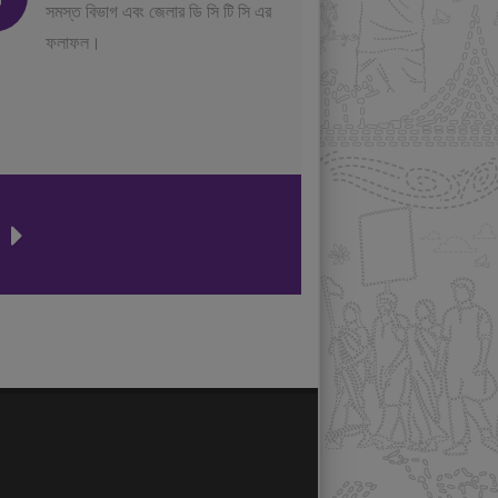
সমস্ত বিভাগ এবং জেলার ডি সি টি সি এর
ফলাফল।
ন