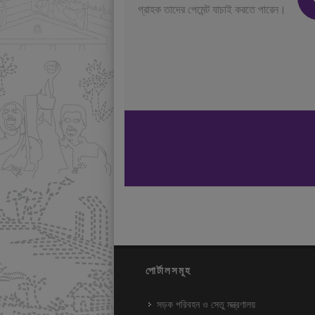
গ্রাহক তাদের পেমেন্ট যাচাই করতে পারেন।
পোর্টালসমূহ
সড়ক পরিবহন ও সেতু মন্ত্রণালয়