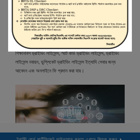
স্বাগতম
বিআরটিএ সার্ভিস পোর্টাল (বিএসপি) বাংলাদেশ রোড ট্রান্সপোর্ট অথরিটি
(বিআরটিএ) এর একটি অনলাইন সেবা প্রদানের মাধ্যম যেখানে ড্রাইভার,
মোটরযান মালিক, মোটরযান বিক্রেতাদের নিবন্ধিত করা হয় এবং
শিক্ষানবিশ ড্রাইভিং লাইসেন্স, স্মার্ট কার্ড ড্রাইভিং লাইসেন্স, ড্রাইভিং
লাইসেন্স নবায়ন, ডুপ্লিকেট ড্রাইভিং লাইসেন্স ইত্যাদি সেবার জন্য
আবেদন এবং অনলাইনে ফি প্রদান করা যায়।
ট্রাস্টি বোর্ড সার্টিফিকেট ডাউনলোড করতে এখানে ক্লিক করুন