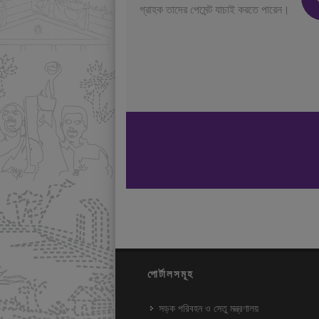
গ্রাহক তাদের পেমেন্ট যাচাই করতে পারেন।
পোর্টালসমূহ
সড়ক পরিবহন ও সেতু মন্ত্রণালয়