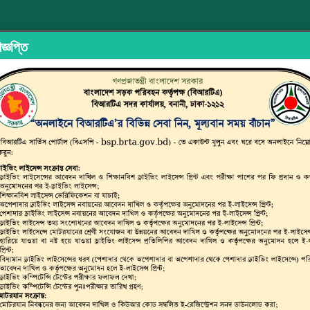
জ্ঞপ্তি
ইড শেয়ারিং
অভিযোগ/মতামত দিন
ইউজার ম্যানুয়াল
জেব্রাক্রসিং ব্যবহার করুন
ফুটওভারব্রিজ ব্যবহার করুন
মোটরসাইকেল চ
্সপোর্ট অথরিটি (বিআরটিএ)