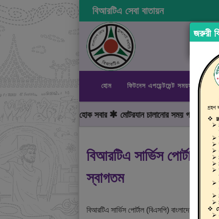
বিআরটিএ সেবা বাতায়ন
জরুরী বি
হোম
ফিটনেস এপয়েন্টমেন্ট সময়সূচী
রা
গীকার, নিরাপদ সড়ক হোক সবার
মোটরযান চালানোর সময় গতিসীমা মেনে চলুন
বিআরটিএ সার্ভিস পোর্টালে
স্বাগতম
বিআরটিএ সার্ভিস পোর্টাল (বিএসপি) বাংলাদেশ রোড ট্রান