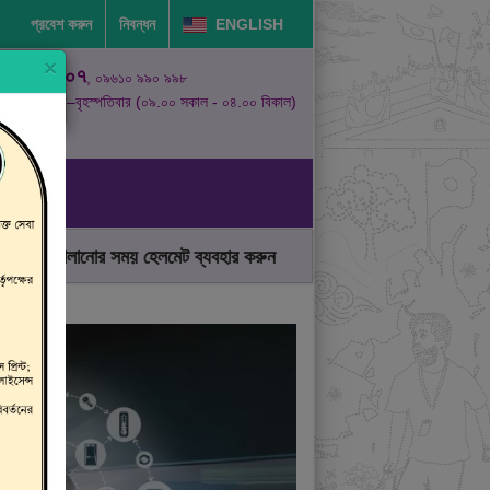
প্রবেশ করুন
নিবন্ধন
ENGLISH
×
১৬১০৭
, ০৯৬১০ ৯৯০ ৯৯৮
রবিবার–বৃহস্পতিবার (০৯.০০ সকাল - ০৪.০০ বিকাল)
ালানোর সময় হেলমেট ব্যবহার করুন