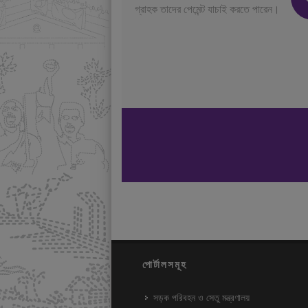
গ্রাহক তাদের পেমেন্ট যাচাই করতে পারেন।
পোর্টালসমূহ
সড়ক পরিবহন ও সেতু মন্ত্রণালয়