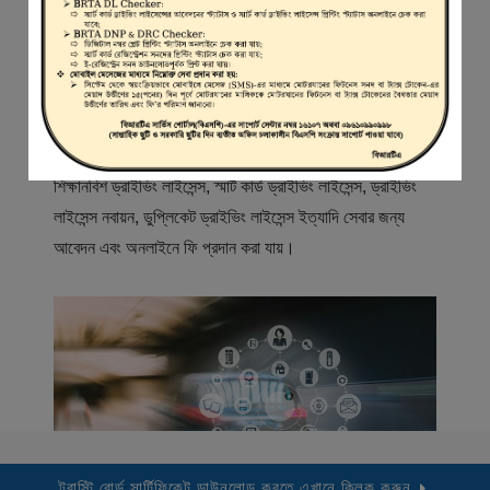
স্বাগতম
বিআরটিএ সার্ভিস পোর্টাল (বিএসপি) বাংলাদেশ রোড ট্রান্সপোর্ট অথরিটি
(বিআরটিএ) এর একটি অনলাইন সেবা প্রদানের মাধ্যম যেখানে ড্রাইভার,
মোটরযান মালিক, মোটরযান বিক্রেতাদের নিবন্ধিত করা হয় এবং
শিক্ষানবিশ ড্রাইভিং লাইসেন্স, স্মার্ট কার্ড ড্রাইভিং লাইসেন্স, ড্রাইভিং
লাইসেন্স নবায়ন, ডুপ্লিকেট ড্রাইভিং লাইসেন্স ইত্যাদি সেবার জন্য
আবেদন এবং অনলাইনে ফি প্রদান করা যায়।
ট্রাস্টি বোর্ড সার্টিফিকেট ডাউনলোড করতে এখানে ক্লিক করুন