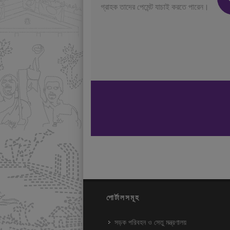
গ্রাহক তাদের পেমেন্ট যাচাই করতে পারেন।
পোর্টালসমূহ
সড়ক পরিবহন ও সেতু মন্ত্রণালয়