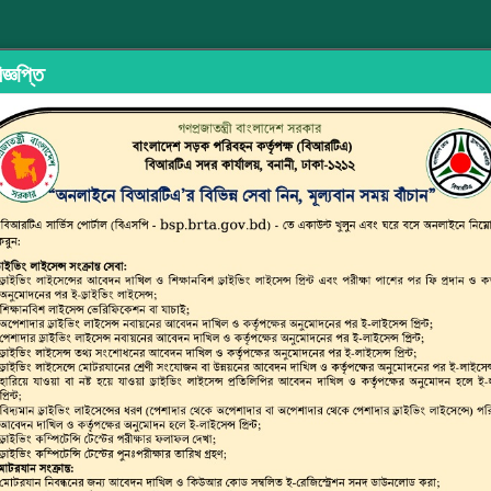
জ্ঞপ্তি
ইড শেয়ারিং
অভিযোগ/মতামত দিন
ইউজার ম্যানুয়াল
ছাত্র জনতার অঙ
্সপোর্ট অথরিটি (বিআরটিএ)