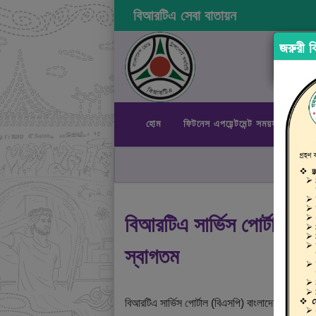
বিআরটিএ সেবা বাতায়ন
জরুরী বি
হোম
ফিটনেস এপয়েন্টমেন্ট সময়সূচী
রা
বিআরটিএ সার্ভিস পোর্টালে
স্বাগতম
বিআরটিএ সার্ভিস পোর্টাল (বিএসপি) বাংলাদেশ রোড ট্রান