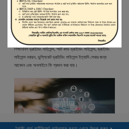
স্বাগতম
বিআরটিএ সার্ভিস পোর্টাল (বিএসপি) বাংলাদেশ রোড ট্রান্সপোর্ট অথরিটি
(বিআরটিএ) এর একটি অনলাইন সেবা প্রদানের মাধ্যম যেখানে ড্রাইভার,
মোটরযান মালিক, মোটরযান বিক্রেতাদের নিবন্ধিত করা হয় এবং
শিক্ষানবিশ ড্রাইভিং লাইসেন্স, স্মার্ট কার্ড ড্রাইভিং লাইসেন্স, ড্রাইভিং
লাইসেন্স নবায়ন, ডুপ্লিকেট ড্রাইভিং লাইসেন্স ইত্যাদি সেবার জন্য
আবেদন এবং অনলাইনে ফি প্রদান করা যায়।
ট্রাস্টি বোর্ড সার্টিফিকেট ডাউনলোড করতে এখানে ক্লিক করুন