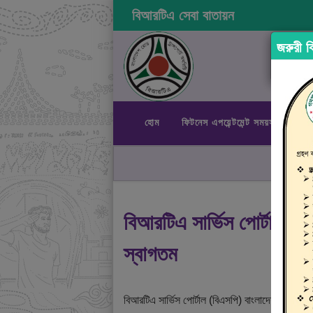
বিআরটিএ সেবা বাতায়ন
জরুরী বি
হোম
ফিটনেস এপয়েন্টমেন্ট সময়সূচী
রা
বিআরটিএ সার্ভিস পোর্টালে
স্বাগতম
বিআরটিএ সার্ভিস পোর্টাল (বিএসপি) বাংলাদেশ রোড ট্রান