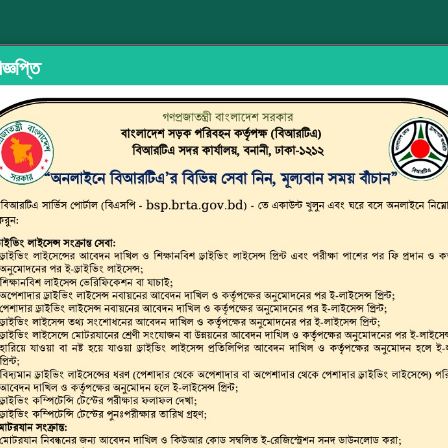
জ্ঞপ্তি
ইড শেয়ারিং
অভিযোগ/মতামত দিন
ইউজার ম্যানুয়াল
ছাত্র জনতার
্সপোর্ট অথরিটি (বিআরটিএ)