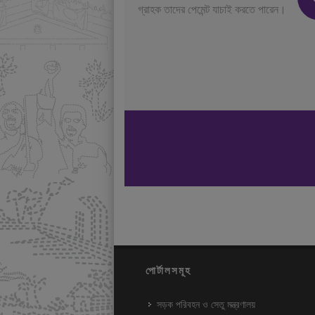
গ্রাহক তাদের পেমেন্ট যাচাই করতে পারেন।
পোর্টালসমূহ
সড়ক পরিবহন ও সেতু মন্ত্রণালয়