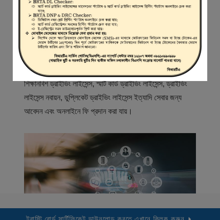
স্বাগতম
বিআরটিএ সার্ভিস পোর্টাল (বিএসপি) বাংলাদেশ রোড ট্রান্সপোর্ট অথরিটি
(বিআরটিএ) এর একটি অনলাইন সেবা প্রদানের মাধ্যম যেখানে ড্রাইভার,
মোটরযান মালিক, মোটরযান বিক্রেতাদের নিবন্ধিত করা হয় এবং
শিক্ষানবিশ ড্রাইভিং লাইসেন্স, স্মার্ট কার্ড ড্রাইভিং লাইসেন্স, ড্রাইভিং
লাইসেন্স নবায়ন, ডুপ্লিকেট ড্রাইভিং লাইসেন্স ইত্যাদি সেবার জন্য
আবেদন এবং অনলাইনে ফি প্রদান করা যায়।
ট্রাস্টি বোর্ড সার্টিফিকেট ডাউনলোড করতে এখানে ক্লিক করুন