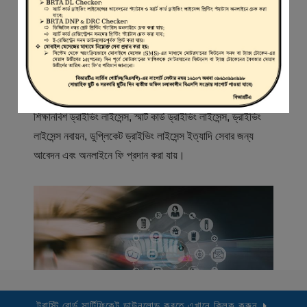
স্বাগতম
বিআরটিএ সার্ভিস পোর্টাল (বিএসপি) বাংলাদেশ রোড ট্রান্সপোর্ট অথরিটি
(বিআরটিএ) এর একটি অনলাইন সেবা প্রদানের মাধ্যম যেখানে ড্রাইভার,
মোটরযান মালিক, মোটরযান বিক্রেতাদের নিবন্ধিত করা হয় এবং
শিক্ষানবিশ ড্রাইভিং লাইসেন্স, স্মার্ট কার্ড ড্রাইভিং লাইসেন্স, ড্রাইভিং
লাইসেন্স নবায়ন, ডুপ্লিকেট ড্রাইভিং লাইসেন্স ইত্যাদি সেবার জন্য
আবেদন এবং অনলাইনে ফি প্রদান করা যায়।
ট্রাস্টি বোর্ড সার্টিফিকেট ডাউনলোড করতে এখানে ক্লিক করুন