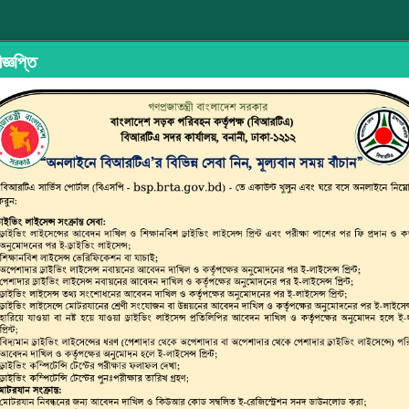
জ্ঞপ্তি
ইড শেয়ারিং
অভিযোগ/মতামত দিন
ইউজার ম্যানুয়াল
ছাত্র জনতার অঙ্গীকার, নিরাপদ সড়ক হোক সবার
মোটরযান চা
্সপোর্ট অথরিটি (বিআরটিএ)