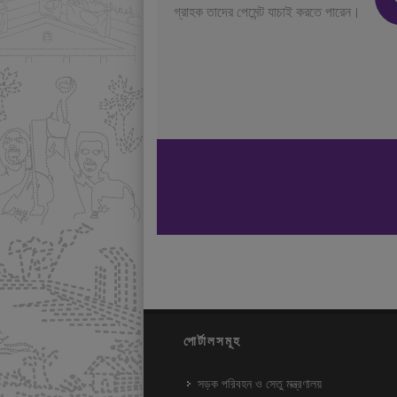
গ্রাহক তাদের পেমেন্ট যাচাই করতে পারেন।
পোর্টালসমূহ
সড়ক পরিবহন ও সেতু মন্ত্রণালয়