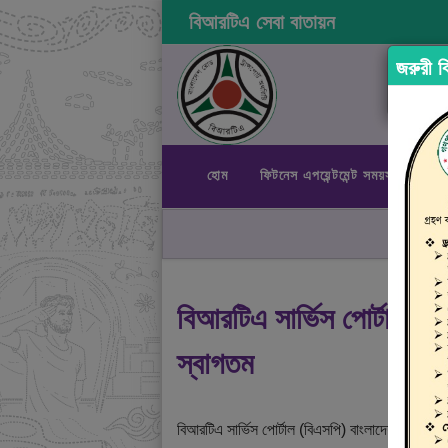
বিআরটিএ সেবা বাতায়ন
জরুরী বি
হোম
ফিটনেস এপয়েন্টমেন্ট সময়সূচী
রা
বিআরটিএ সার্ভিস পোর্টালে
স্বাগতম
বিআরটিএ সার্ভিস পোর্টাল (বিএসপি) বাংলাদেশ রোড ট্রান