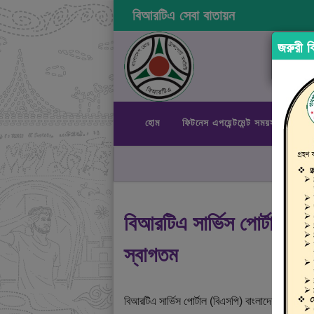
বিআরটিএ সেবা বাতায়ন
জরুরী বি
হোম
ফিটনেস এপয়েন্টমেন্ট সময়সূচী
রা
বিআরটিএ সার্ভিস পোর্টালে
স্বাগতম
বিআরটিএ সার্ভিস পোর্টাল (বিএসপি) বাংলাদেশ রোড ট্রান