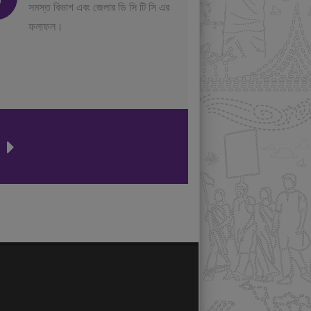
সমস্ত বিভাগ এবং জেলার ডি সি টি সি এর
ফলাফল।
ন