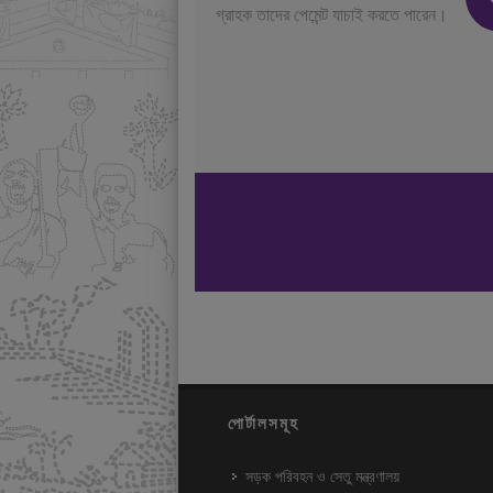
গ্রাহক তাদের পেমেন্ট যাচাই করতে পারেন।
পোর্টালসমূহ
সড়ক পরিবহন ও সেতু মন্ত্রণালয়