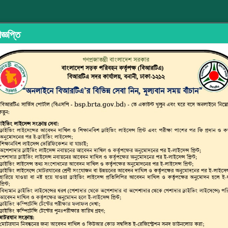
জ্ঞপ্তি
ইড শেয়ারিং
অভিযোগ/মতামত দিন
ইউজার ম্যানুয়াল
ছাত্র জনতার 
্সপোর্ট অথরিটি (বিআরটিএ)