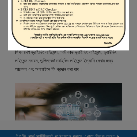
স্বাগতম
বিআরটিএ সার্ভিস পোর্টাল (বিএসপি) বাংলাদেশ রোড ট্রান্সপোর্ট অথরিটি
(বিআরটিএ) এর একটি অনলাইন সেবা প্রদানের মাধ্যম যেখানে ড্রাইভার,
মোটরযান মালিক, মোটরযান বিক্রেতাদের নিবন্ধিত করা হয় এবং
শিক্ষানবিশ ড্রাইভিং লাইসেন্স, স্মার্ট কার্ড ড্রাইভিং লাইসেন্স, ড্রাইভিং
লাইসেন্স নবায়ন, ডুপ্লিকেট ড্রাইভিং লাইসেন্স ইত্যাদি সেবার জন্য
আবেদন এবং অনলাইনে ফি প্রদান করা যায়।
ট্রাস্টি বোর্ড সার্টিফিকেট ডাউনলোড করতে এখানে ক্লিক করুন