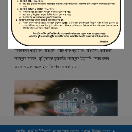
স্বাগতম
বিআরটিএ সার্ভিস পোর্টাল (বিএসপি) বাংলাদেশ রোড ট্রান্সপোর্ট অথরিটি
(বিআরটিএ) এর একটি অনলাইন সেবা প্রদানের মাধ্যম যেখানে ড্রাইভার,
মোটরযান মালিক, মোটরযান বিক্রেতাদের নিবন্ধিত করা হয় এবং
শিক্ষানবিশ ড্রাইভিং লাইসেন্স, স্মার্ট কার্ড ড্রাইভিং লাইসেন্স, ড্রাইভিং
লাইসেন্স নবায়ন, ডুপ্লিকেট ড্রাইভিং লাইসেন্স ইত্যাদি সেবার জন্য
আবেদন এবং অনলাইনে ফি প্রদান করা যায়।
ট্রাস্টি বোর্ড সার্টিফিকেট ডাউনলোড করতে এখানে ক্লিক করুন