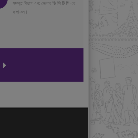
সমস্ত বিভাগ এবং জেলার ডি সি টি সি এর
ফলাফল।
ন