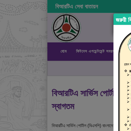
বিআরটিএ সেবা বাতায়ন
জরুরী বি
হোম
ফিটনেস এপয়েন্টমেন্ট সময়সূচী
রা
বিআরটিএ সার্ভিস পোর্টালে
স্বাগতম
বিআরটিএ সার্ভিস পোর্টাল (বিএসপি) বাংলাদেশ রোড ট্রান