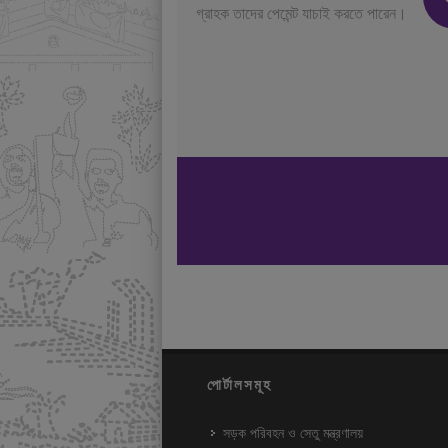
গ্রাহক তাদের পেমেন্ট যাচাই করতে পারেন।
পোর্টালসমূহ
সড়ক পরিবহন ও সেতু মন্ত্রণালয়