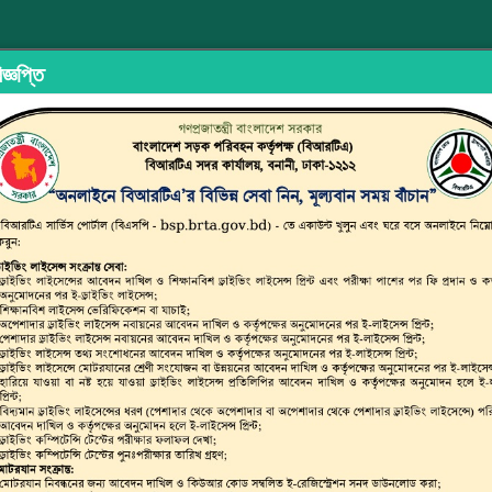
জ্ঞপ্তি
ইড শেয়ারিং
অভিযোগ/মতামত দিন
ইউজার ম্যানুয়াল
ছাত্র জনতার অঙ্গী
্সপোর্ট অথরিটি (বিআরটিএ)