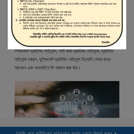
স্বাগতম
বিআরটিএ সার্ভিস পোর্টাল (বিএসপি) বাংলাদেশ রোড ট্রান্সপোর্ট অথরিটি
(বিআরটিএ) এর একটি অনলাইন সেবা প্রদানের মাধ্যম যেখানে ড্রাইভার,
মোটরযান মালিক, মোটরযান বিক্রেতাদের নিবন্ধিত করা হয় এবং
শিক্ষানবিশ ড্রাইভিং লাইসেন্স, স্মার্ট কার্ড ড্রাইভিং লাইসেন্স, ড্রাইভিং
লাইসেন্স নবায়ন, ডুপ্লিকেট ড্রাইভিং লাইসেন্স ইত্যাদি সেবার জন্য
আবেদন এবং অনলাইনে ফি প্রদান করা যায়।
ট্রাস্টি বোর্ড সার্টিফিকেট ডাউনলোড করতে এখানে ক্লিক করুন