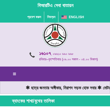
বিআরটিএ সেবা বাতায়ন
প্রবেশ করুন
নিবন্ধন
ENGLISH
১৬১০৭
, ০৯৬১০ ৯৯০ ৯৯৮
রবিবার–বৃহস্পতিবার (০৯.০০ সকাল - ০৪.০০ বিকাল)
ছাত্র জনতার অঙ্গীকার, নিরাপদ সড়ক হোক সবার
মোটরযা
ব্যাংকের শাখা/বুথের তালিকা