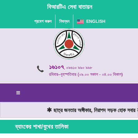
বিআরটিএ সেবা বাতায়ন
প্রবেশ করুন
নিবন্ধন
ENGLISH
১৬১০৭
, ০৯৬১০ ৯৯০ ৯৯৮
রবিবার–বৃহস্পতিবার (০৯.০০ সকাল - ০৪.০০ বিকাল)
ছাত্র জনতার অঙ্গীকার, নিরাপদ সড়ক হোক সবার
ব্যাংকের শাখা/বুথের তালিকা