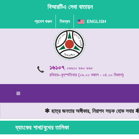
বিআরটিএ সেবা বাতায়ন
প্রবেশ করুন
নিবন্ধন
ENGLISH
১৬১০৭
, ০৯৬১০ ৯৯০ ৯৯৮
রবিবার–বৃহস্পতিবার (০৯.০০ সকাল - ০৪.০০ বিকাল)
ছাত্র জনতার অঙ্গীকার, নিরাপদ সড়ক হোক সবার
ব্যাংকের শাখা/বুথের তালিকা