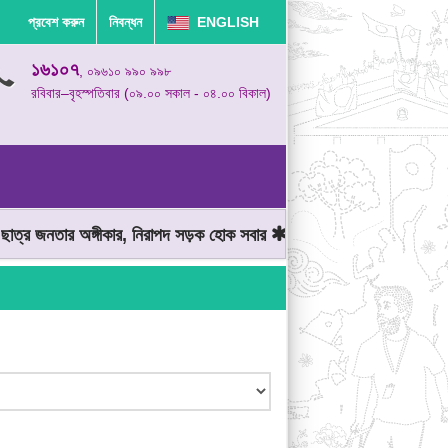
প্রবেশ করুন
নিবন্ধন
ENGLISH
১৬১০৭
, ০৯৬১০ ৯৯০ ৯৯৮
রবিবার–বৃহস্পতিবার (০৯.০০ সকাল - ০৪.০০ বিকাল)
ত্র জনতার অঙ্গীকার, নিরাপদ সড়ক হোক সবার
মোটরযান চালানোর সময় গতিসী