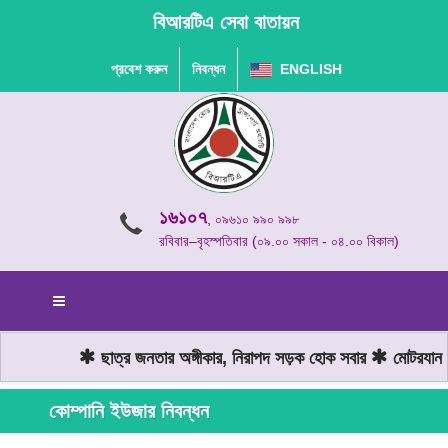
বিআরটিএ সেবা বাতায়ন
প্রবেশ করুন
নিবন্ধন
ENGLISH
১৬১০৭
, ০৯৬১০ ৯৯০ ৯৯৮
রবিবার–বৃহস্পতিবার (০৯.০০ সকাল - ০৪.০০ বিকাল)
ছাত্র জনতার অঙ্গীকার, নিরাপদ সড়ক হোক সবার
মোটরযান চা
কোম্পানি ইউজার নিবন্ধন