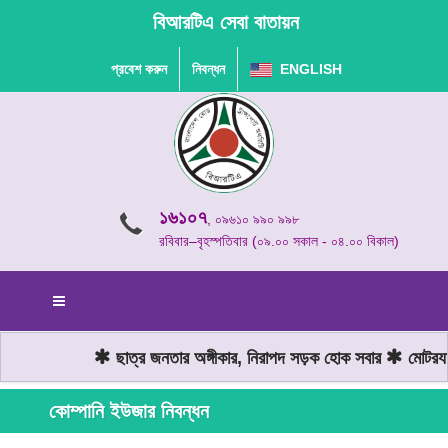
বিআরটিএ সেবা বাতায়ন
প্রবেশ করুন
নিবন্ধন
ENGLISH
১৬১০৭
, ০৯৬১০ ৯৯০ ৯৯৮
রবিবার–বৃহস্পতিবার (০৯.০০ সকাল - ০৪.০০ বিকাল)
ছাত্র জনতার অঙ্গীকার, নিরাপদ সড়ক হোক সবার
মোটরযান 
কোম্পানি ইউজার নিবন্ধন