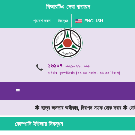
বিআরটিএ সেবা বাতায়ন
প্রবেশ করুন
নিবন্ধন
ENGLISH
১৬১০৭
, ০৯৬১০ ৯৯০ ৯৯৮
রবিবার–বৃহস্পতিবার (০৯.০০ সকাল - ০৪.০০ বিকাল)
ছাত্র জনতার অঙ্গীকার, নিরাপদ সড়ক হোক সবার
মোটর
কোম্পানি ইউজার নিবন্ধন