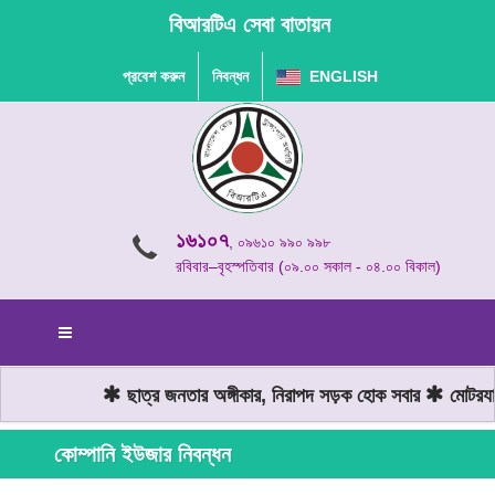
বিআরটিএ সেবা বাতায়ন
প্রবেশ করুন
নিবন্ধন
ENGLISH
১৬১০৭
, ০৯৬১০ ৯৯০ ৯৯৮
রবিবার–বৃহস্পতিবার (০৯.০০ সকাল - ০৪.০০ বিকাল)
ছাত্র জনতার অঙ্গীকার, নিরাপদ সড়ক হোক সবার
মোটরযান 
কোম্পানি ইউজার নিবন্ধন