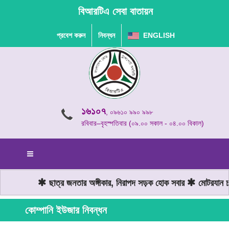
বিআরটিএ সেবা বাতায়ন
প্রবেশ করুন
নিবন্ধন
ENGLISH
১৬১০৭
, ০৯৬১০ ৯৯০ ৯৯৮
রবিবার–বৃহস্পতিবার (০৯.০০ সকাল - ০৪.০০ বিকাল)
ছাত্র জনতার অঙ্গীকার, নিরাপদ সড়ক হোক সবার
মোটরযান চাল
কোম্পানি ইউজার নিবন্ধন