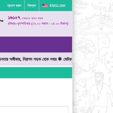
প্রবেশ করুন
নিবন্ধন
ENGLISH
১৬১০৭
, ০৯৬১০ ৯৯০ ৯৯৮
রবিবার–বৃহস্পতিবার (০৯.০০ সকাল - ০৪.০০ বিকাল)
র অঙ্গীকার, নিরাপদ সড়ক হোক সবার
মোটরযান চালানোর সময় গতিসীমা মেনে 