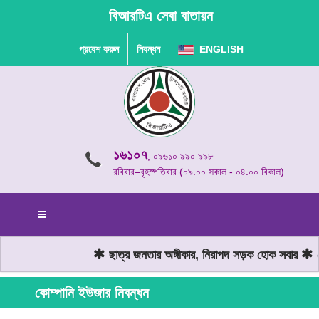
বিআরটিএ সেবা বাতায়ন
প্রবেশ করুন
নিবন্ধন
ENGLISH
১৬১০৭
, ০৯৬১০ ৯৯০ ৯৯৮
রবিবার–বৃহস্পতিবার (০৯.০০ সকাল - ০৪.০০ বিকাল)
ছাত্র জনতার অঙ্গীকার, নিরাপদ সড়ক হোক সবার
মো
কোম্পানি ইউজার নিবন্ধন