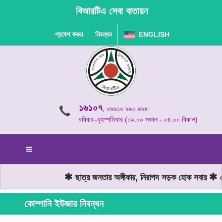
বিআরটিএ সেবা বাতায়ন
প্রবেশ করুন
নিবন্ধন
ENGLISH
১৬১০৭
, ০৯৬১০ ৯৯০ ৯৯৮
রবিবার–বৃহস্পতিবার (০৯.০০ সকাল - ০৪.০০ বিকাল)
ছাত্র জনতার অঙ্গীকার, নিরাপদ সড়ক হোক সবার
মো
কোম্পানি ইউজার নিবন্ধন