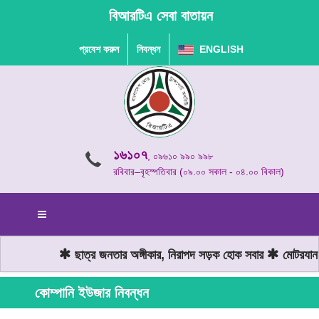
বিআরটিএ সেবা বাতায়ন
প্রবেশ করুন
নিবন্ধন
ENGLISH
১৬১০৭
, ০৯৬১০ ৯৯০ ৯৯৮
রবিবার–বৃহস্পতিবার (০৯.০০ সকাল - ০৪.০০ বিকাল)
ছাত্র জনতার অঙ্গীকার, নিরাপদ সড়ক হোক সবার
মোটরযান চ
কোম্পানি ইউজার নিবন্ধন