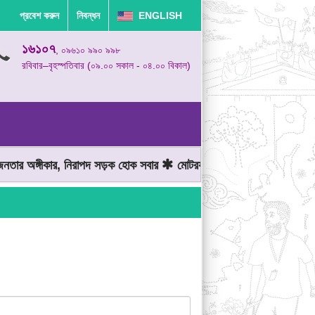
প্রবেশ করুন
নিবন্ধন
ENGLISH
১৬১০৭
, ০৯৬১০ ৯৯০ ৯৯৮
রবিবার–বৃহস্পতিবার (০৯.০০ সকাল - ০৪.০০ বিকাল)
র অঙ্গীকার, নিরাপদ সড়ক হোক সবার
মোটরযান চালানোর সময় গতিসীমা মেনে 