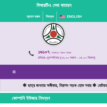
বিআরটিএ সেবা বাতায়ন
প্রবেশ করুন
নিবন্ধন
ENGLISH
১৬১০৭
, ০৯৬১০ ৯৯০ ৯৯৮
রবিবার–বৃহস্পতিবার (০৯.০০ সকাল - ০৪.০০ বিকাল)
ছাত্র জনতার অঙ্গীকার, নিরাপদ সড়ক হোক সবার
মোটরযান
কোম্পানি ইউজার নিবন্ধন