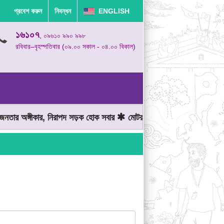
প্রবেশ করুন
নিবন্ধন
ENGLISH
১৬১০৭
, ০৯৬১০ ৯৯০ ৯৯৮
রবিবার–বৃহস্পতিবার (০৯.০০ সকাল - ০৪.০০ বিকাল)
ার অঙ্গীকার, নিরাপদ সড়ক হোক সবার
মোটরযান চালানোর সময় গতিসীমা মেনে