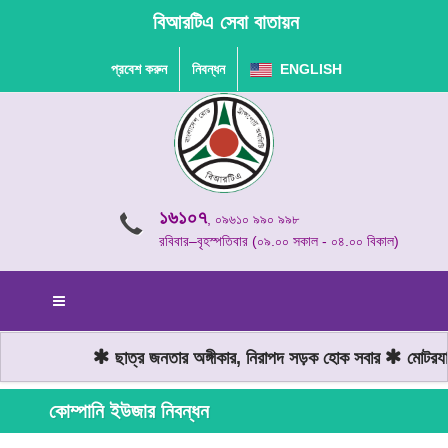
বিআরটিএ সেবা বাতায়ন
প্রবেশ করুন
নিবন্ধন
ENGLISH
১৬১০৭
, ০৯৬১০ ৯৯০ ৯৯৮
রবিবার–বৃহস্পতিবার (০৯.০০ সকাল - ০৪.০০ বিকাল)
ছাত্র জনতার অঙ্গীকার, নিরাপদ সড়ক হোক সবার
মোটরযান 
কোম্পানি ইউজার নিবন্ধন