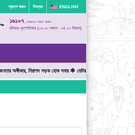
প্রবেশ করুন
নিবন্ধন
ENGLISH
১৬১০৭
, ০৯৬১০ ৯৯০ ৯৯৮
রবিবার–বৃহস্পতিবার (০৯.০০ সকাল - ০৪.০০ বিকাল)
ার অঙ্গীকার, নিরাপদ সড়ক হোক সবার
মোটরযান চালানোর সময় গতিসীমা মেনে