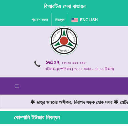
বিআরটিএ সেবা বাতায়ন
প্রবেশ করুন
নিবন্ধন
ENGLISH
১৬১০৭
, ০৯৬১০ ৯৯০ ৯৯৮
রবিবার–বৃহস্পতিবার (০৯.০০ সকাল - ০৪.০০ বিকাল)
ছাত্র জনতার অঙ্গীকার, নিরাপদ সড়ক হোক সবার
মোটরযা
কোম্পানি ইউজার নিবন্ধন