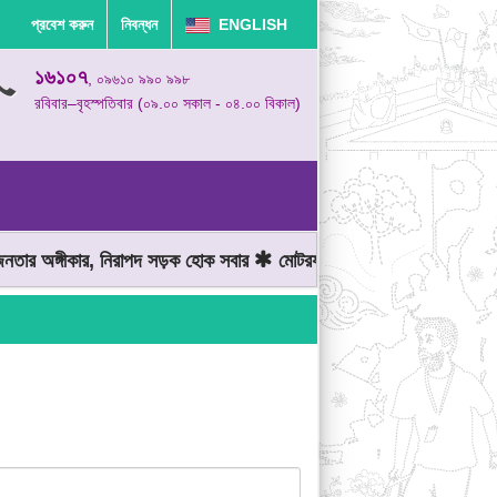
প্রবেশ করুন
নিবন্ধন
ENGLISH
১৬১০৭
, ০৯৬১০ ৯৯০ ৯৯৮
রবিবার–বৃহস্পতিবার (০৯.০০ সকাল - ০৪.০০ বিকাল)
র অঙ্গীকার, নিরাপদ সড়ক হোক সবার
মোটরযান চালানোর সময় গতিসীমা মেনে