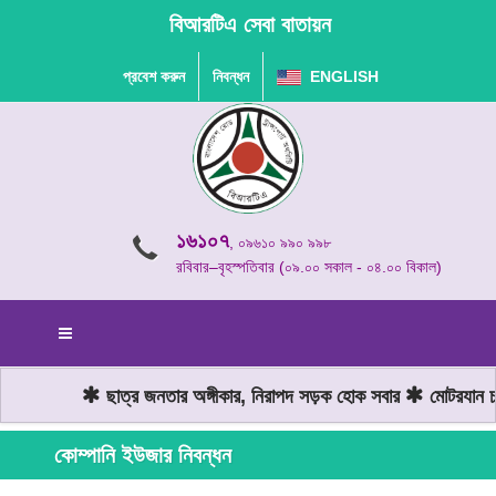
বিআরটিএ সেবা বাতায়ন
প্রবেশ করুন
নিবন্ধন
ENGLISH
১৬১০৭
, ০৯৬১০ ৯৯০ ৯৯৮
রবিবার–বৃহস্পতিবার (০৯.০০ সকাল - ০৪.০০ বিকাল)
ছাত্র জনতার অঙ্গীকার, নিরাপদ সড়ক হোক সবার
মোটরযান চাল
কোম্পানি ইউজার নিবন্ধন