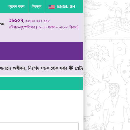
প্রবেশ করুন
নিবন্ধন
ENGLISH
১৬১০৭
, ০৯৬১০ ৯৯০ ৯৯৮
রবিবার–বৃহস্পতিবার (০৯.০০ সকাল - ০৪.০০ বিকাল)
তার অঙ্গীকার, নিরাপদ সড়ক হোক সবার
মোটরযান চালানোর সময় গতিসীমা মেন