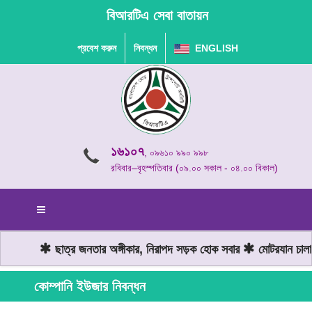
বিআরটিএ সেবা বাতায়ন
প্রবেশ করুন
নিবন্ধন
ENGLISH
১৬১০৭
, ০৯৬১০ ৯৯০ ৯৯৮
রবিবার–বৃহস্পতিবার (০৯.০০ সকাল - ০৪.০০ বিকাল)
ছাত্র জনতার অঙ্গীকার, নিরাপদ সড়ক হোক সবার
মোটরযান চালান
কোম্পানি ইউজার নিবন্ধন