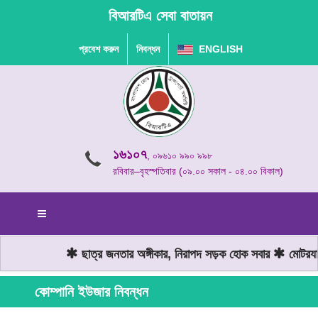
বিআরটিএ সেবা বাতায়ন
প্রবেশ করুন
নিবন্ধন
ENGLISH
১৬১০৭
, ০৯৬১০ ৯৯০ ৯৯৮
রবিবার–বৃহস্পতিবার (০৯.০০ সকাল - ০৪.০০ বিকাল)
ছাত্র জনতার অঙ্গীকার, নিরাপদ সড়ক হোক সবার
মোটরযান 
কোম্পানি ইউজার নিবন্ধন