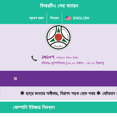
বিআরটিএ সেবা বাতায়ন
প্রবেশ করুন
নিবন্ধন
ENGLISH
১৬১০৭
, ০৯৬১০ ৯৯০ ৯৯৮
রবিবার–বৃহস্পতিবার (০৯.০০ সকাল - ০৪.০০ বিকাল)
ছাত্র জনতার অঙ্গীকার, নিরাপদ সড়ক হোক সবার
মোটরযান চা
কোম্পানি ইউজার নিবন্ধন