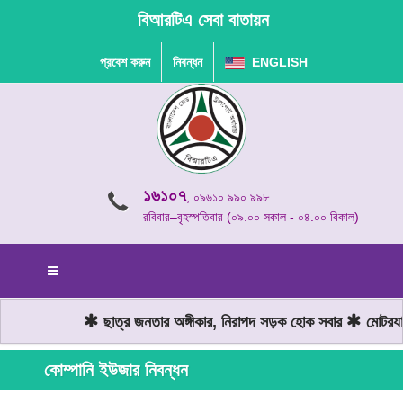
বিআরটিএ সেবা বাতায়ন
প্রবেশ করুন
নিবন্ধন
ENGLISH
১৬১০৭
, ০৯৬১০ ৯৯০ ৯৯৮
রবিবার–বৃহস্পতিবার (০৯.০০ সকাল - ০৪.০০ বিকাল)
ছাত্র জনতার অঙ্গীকার, নিরাপদ সড়ক হোক সবার
মোটরযান 
কোম্পানি ইউজার নিবন্ধন