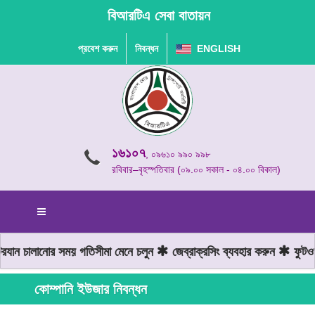
বিআরটিএ সেবা বাতায়ন
প্রবেশ করুন
নিবন্ধন
ENGLISH
১৬১০৭
, ০৯৬১০ ৯৯০ ৯৯৮
রবিবার–বৃহস্পতিবার (০৯.০০ সকাল - ০৪.০০ বিকাল)
ান চালানোর সময় গতিসীমা মেনে চলুন
জেব্রাক্রসিং ব্যবহার করুন
ফুটওভার
কোম্পানি ইউজার নিবন্ধন