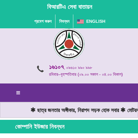
বিআরটিএ সেবা বাতায়ন
প্রবেশ করুন
নিবন্ধন
ENGLISH
১৬১০৭
, ০৯৬১০ ৯৯০ ৯৯৮
রবিবার–বৃহস্পতিবার (০৯.০০ সকাল - ০৪.০০ বিকাল)
ছাত্র জনতার অঙ্গীকার, নিরাপদ সড়ক হোক সবার
মোটরযান
কোম্পানি ইউজার নিবন্ধন