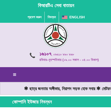
বিআরটিএ সেবা বাতায়ন
প্রবেশ করুন
নিবন্ধন
ENGLISH
১৬১০৭
, ০৯৬১০ ৯৯০ ৯৯৮
রবিবার–বৃহস্পতিবার (০৯.০০ সকাল - ০৪.০০ বিকাল)
ছাত্র জনতার অঙ্গীকার, নিরাপদ সড়ক হোক সবার
মোটরযান
কোম্পানি ইউজার নিবন্ধন