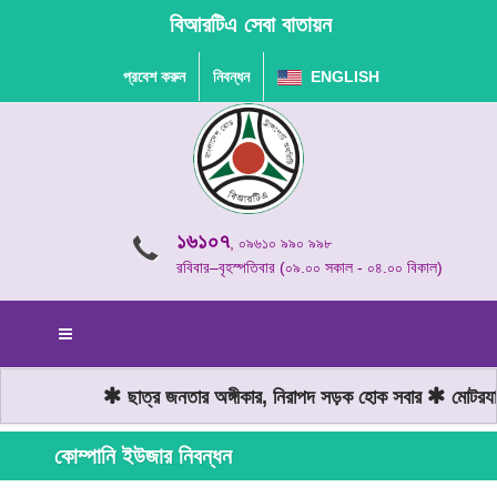
বিআরটিএ সেবা বাতায়ন
প্রবেশ করুন
নিবন্ধন
ENGLISH
১৬১০৭
, ০৯৬১০ ৯৯০ ৯৯৮
রবিবার–বৃহস্পতিবার (০৯.০০ সকাল - ০৪.০০ বিকাল)
ছাত্র জনতার অঙ্গীকার, নিরাপদ সড়ক হোক সবার
মোটরযান 
কোম্পানি ইউজার নিবন্ধন