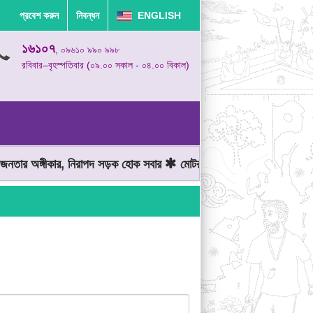
প্রবেশ করুন
নিবন্ধন
ENGLISH
১৬১০৭
, ০৯৬১০ ৯৯০ ৯৯৮
রবিবার–বৃহস্পতিবার (০৯.০০ সকাল - ০৪.০০ বিকাল)
ার অঙ্গীকার, নিরাপদ সড়ক হোক সবার
মোটরযান চালানোর সময় গতিসীমা মেনে