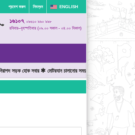
প্রবেশ করুন
নিবন্ধন
ENGLISH
১৬১০৭
, ০৯৬১০ ৯৯০ ৯৯৮
রবিবার–বৃহস্পতিবার (০৯.০০ সকাল - ০৪.০০ বিকাল)
িরাপদ সড়ক হোক সবার
মোটরযান চালানোর সময় গতিসীমা মেনে চলুন
জেব্রাক