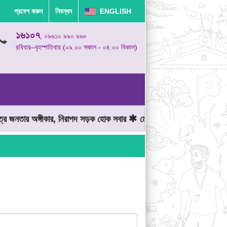
প্রবেশ করুন
নিবন্ধন
ENGLISH
১৬১০৭
, ০৯৬১০ ৯৯০ ৯৯৮
রবিবার–বৃহস্পতিবার (০৯.০০ সকাল - ০৪.০০ বিকাল)
জনতার অঙ্গীকার, নিরাপদ সড়ক হোক সবার
মোটরযান চালানোর সময় গতিসীমা ম