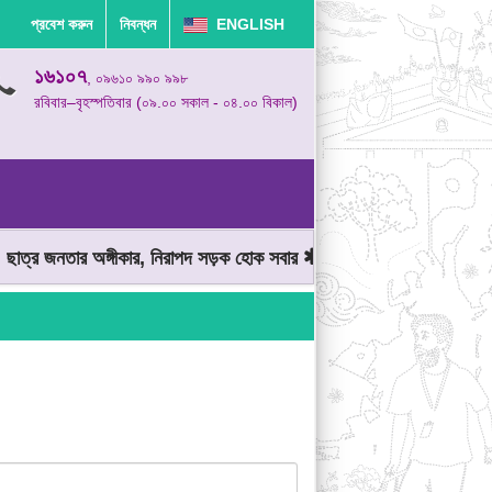
প্রবেশ করুন
নিবন্ধন
ENGLISH
১৬১০৭
, ০৯৬১০ ৯৯০ ৯৯৮
রবিবার–বৃহস্পতিবার (০৯.০০ সকাল - ০৪.০০ বিকাল)
ত্র জনতার অঙ্গীকার, নিরাপদ সড়ক হোক সবার
মোটরযান চালানোর সময় গতিসী